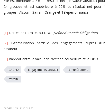
Elle est inférieure à 5% du résultat net (en valeur absolue) pour
24 groupes et est supérieure à 50% du résultat net pour 4
groupes : Alstom, Safran, Orange et Téléperformance.
[1]
Dettes de retraite, ou DBO (
Defined Benefit Obligation
).
[2]
Externalisation partielle des engagements auprès d’un
assureur.
[3]
Rapport entre la valeur de l’actif de couverture et la DBO.
CAC 40
Engagements sociaux
rémunérations
retraite
PREVIOUS POST