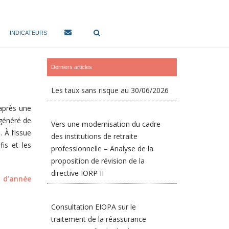
INDICATEURS
Derniers articles
Les taux sans risque au 30/06/2026
 après une
 généré de
Vers une modernisation du cadre
 À l’issue
des institutions de retraite
is et les
professionnelle – Analyse de la
proposition de révision de la
directive IORP II
n d’année
Consultation EIOPA sur le
traitement de la réassurance