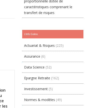
proportionnelle dotée de
caractéristiques comprenant le
transfert de risques
L’info Galea
Actuariat & Risques
(225)
Assurance
(6)
Data Science
(52)
Epargne Retraite
(162)
Investissement
(5)
ion
u
Normes & modèles
(49)
ce
 les