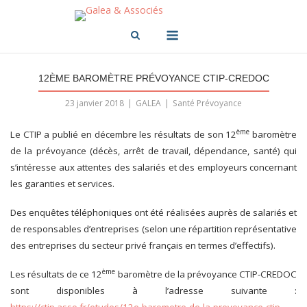
Skip
to
Menu
content
12ÈME BAROMÈTRE PRÉVOYANCE CTIP-CREDOC
23 janvier 2018
GALEA
Santé Prévoyance
ème
Le CTIP a publié en décembre les résultats de son 12
baromètre
de la prévoyance (décès, arrêt de travail, dépendance, santé) qui
s’intéresse aux attentes des salariés et des employeurs concernant
les garanties et services.
Des enquêtes téléphoniques ont été réalisées auprès de salariés et
de responsables d’entreprises (selon une répartition représentative
des entreprises du secteur privé français en termes d’effectifs).
ème
Les résultats de ce 12
baromètre de la prévoyance CTIP-CREDOC
sont disponibles à l’adresse suivante :