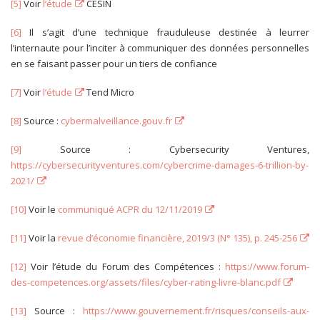
[5]
Voir
l’étude
CESIN
[6]
Il s’agit d’une technique frauduleuse destinée à leurrer
l’internaute pour l’inciter à communiquer des données personnelles
en se faisant passer pour un tiers de confiance
[7]
Voir
l’étude
Tend Micro
[8]
Source :
cybermalveillance.gouv.fr
[9]
Source : Cybersecurity Ventures,
https://cybersecurityventures.com/cybercrime-damages-6-trillion-by-
2021/
[10]
Voir le
communiqué ACPR du 12/11/2019
[11]
Voir la
revue d’économie financière, 2019/3 (N° 135), p. 245-256
[12]
Voir l’étude du Forum des Compétences :
https://www.forum-
des-competences.org/assets/files/cyber-rating-livre-blanc.pdf
[13]
Source :
https://www.gouvernement.fr/risques/conseils-aux-