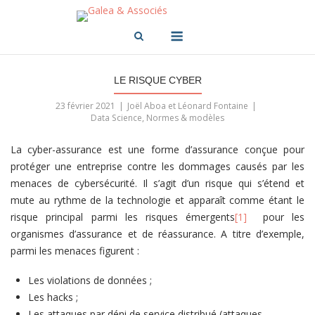
Skip
to
Menu
content
LE RISQUE CYBER
23 février 2021
Joël Aboa et Léonard Fontaine
Data Science
,
Normes & modèles
La cyber-assurance est une forme d’assurance conçue pour
protéger une entreprise contre les dommages causés par les
menaces de cybersécurité. Il s’agit d’un risque qui s’étend et
mute au rythme de la technologie et apparaît comme étant le
risque principal parmi les risques émergents
[1]
pour les
organismes d’assurance et de réassurance. A titre d’exemple,
parmi les menaces figurent :
Les violations de données ;
Les hacks ;
Les attaques par déni de service distribué (attaques