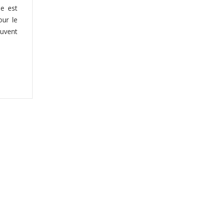
ée est
our le
uvent