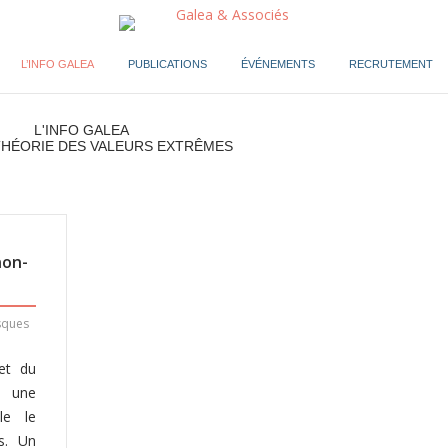
L’INFO GALEA
PUBLICATIONS
ÉVÉNEMENTS
RECRUTEMENT
L'INFO GALEA
THÉORIE DES VALEURS EXTRÊMES
non-
sques
(et du
, une
le le
es. Un