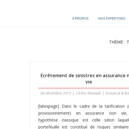
Skip
to
content
A PROPOS
NOS EXPERTISES
THÈME : 
Ecrêtement de sinistres en assurance 
vie
28 décembre 2013
Cédric Maxwell
Actuariat & Ri
[latexpage] Dans le cadre de la tarification 
provisionnement) en assurance non vie
hypothèse classique est celle selon laquel
portefeuille est constitué de risques similair