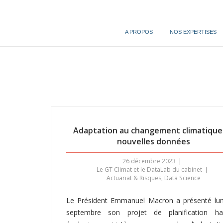
Skip
to
content
A PROPOS
NOS EXPERTISES
Adaptation au changement climatique
nouvelles données
26 décembre 2023
Le GT Climat et le DataLab du cabinet
Actuariat & Risques
,
Data Science
Le Président Emmanuel Macron a présenté lun
septembre son projet de planification ha