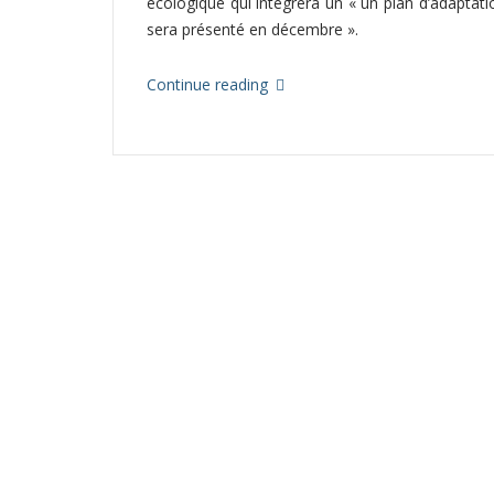
écologique qui intègrera un « un plan d’adaptati
sera présenté en décembre ».
Continue reading