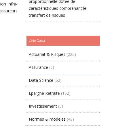
proportionnelle dotée de
ion infra-
caractéristiques comprenant le
 assureurs
transfert de risques
L’info Galea
Actuariat & Risques
(225)
Assurance
(6)
à
Data Science
(52)
Epargne Retraite
(162)
Investissement
(5)
Normes & modèles
(49)