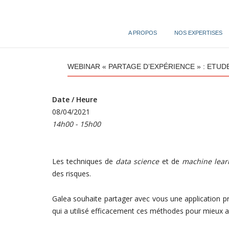
Skip
to
content
A PROPOS
NOS EXPERTISES
WEBINAR « PARTAGE D’EXPÉRIENCE » : ETUDE
Date / Heure
08/04/2021
14h00 - 15h00
Les techniques de
data science
et de
machine lear
des risques.
Galea souhaite partager avec vous une application p
qui a utilisé efficacement ces méthodes pour mieux anti