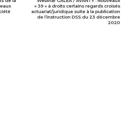
s de la
Webinar GALEA / AVANTY : Nouveaux
veaux
« 39 » à droits certains regards croisés
ciété
actuariat/juridique suite à la publication
de l’instruction DSS du 23 décembre
2020