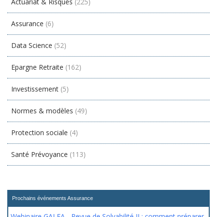
Actuariat & Risques
(225)
Assurance
(6)
Data Science
(52)
Epargne Retraite
(162)
Investissement
(5)
Normes & modèles
(49)
Protection sociale
(4)
Santé Prévoyance
(113)
Prochains événements Assurance
Webinaire GALEA - Revue de Solvabilité II : comment préparer