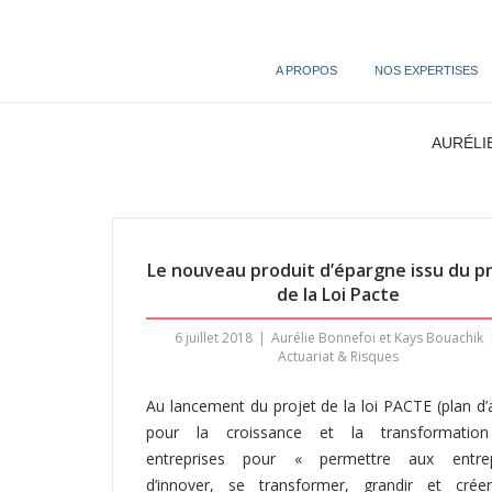
Skip
to
content
A PROPOS
NOS EXPERTISES
AURÉLI
Le nouveau produit d’épargne issu du p
de la Loi Pacte
6 juillet 2018
Aurélie Bonnefoi et Kays Bouachik
Actuariat & Risques
Au lancement du projet de la loi PACTE (plan d’
pour la croissance et la transformatio
entreprises pour « permettre aux entrep
d’innover, se transformer, grandir et crée