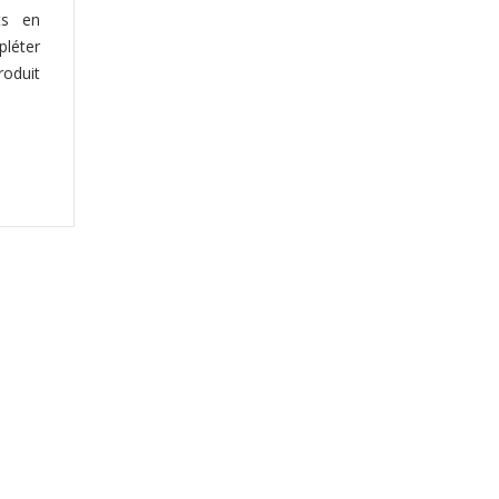
nts en
pléter
roduit