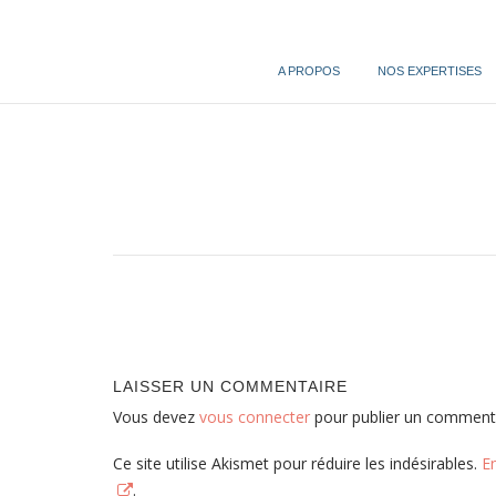
Skip
to
content
A PROPOS
NOS EXPERTISES
Post
navigation
LAISSER UN COMMENTAIRE
Vous devez
vous connecter
pour publier un commenta
Ce site utilise Akismet pour réduire les indésirables.
E
.