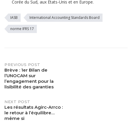
Corée du Sud, aux États-Unis et en Europe.
IASB
International Accounting Standards Board
norme IFRS 17
PREVIOUS POST
Post
Brève : 1er Bilan de
l’UNOCAM sur
navigation
l’engagement pour la
lisibilité des garanties
NEXT POST
Les résultats Agirc-Arrco :
le retour à l’équilibre…
même si