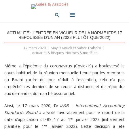
Skip
to
Menu
content
ACTUALITÉ : L’ENTRÉE EN VIGUEUR DE LA NORME IFRS 17
REPOUSSÉE D’UN AN (2023 PLUTÔT QUE 2022)
17 mars 2020
Maylis Kouek et Saber Trabelsi
Actuariat & Risques
,
Normes & modèles
Même si l’épidémie du coronavirus (Covid-19) a bouleversé le
cours habituel de la réunion mensuelle tenue par les membres
du Board (ordre du jour réduit à l’essentiel), cela n’a pas
empêché ces derniers de se réunir à distance et de répondre
aux demandes du marché assurantiel.
Ainsi, le 17 mars 2020, l’
« IASB – International Accounting
Standards Board »
a voté favorablement pour le report de la
er
date d’application d’IFRS 17 au 1
janvier 2023 (initialement
er
planifiée pour le 1
janvier 2022). Cette décision a été