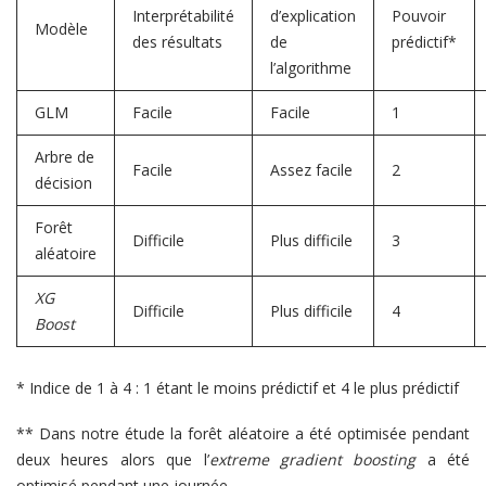
Interprétabilité
d’explication
Pouvoir
Modèle
des résultats
de
prédictif*
l’algorithme
GLM
Facile
Facile
1
Arbre de
Facile
Assez facile
2
décision
Forêt
Difficile
Plus difficile
3
aléatoire
XG
Difficile
Plus difficile
4
Boost
* Indice de 1 à 4 : 1 étant le moins prédictif et 4 le plus prédictif
** Dans notre étude la forêt aléatoire a été optimisée pendant
deux heures alors que l’
extreme gradient boosting
a été
optimisé pendant une journée.