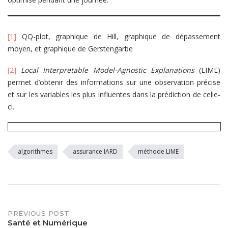
[1]
QQ-plot, graphique de Hill, graphique de dépassement
moyen, et graphique de Gerstengarbe
[2]
Local Interpretable Model-Agnostic Explanations
(LIME)
permet d’obtenir des informations sur une observation précise
et sur les variables les plus influentes dans la prédiction de celle-
ci.
algorithmes
assurance IARD
méthode LIME
PREVIOUS POST
Post
Santé et Numérique