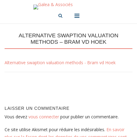
Skip
to
Menu
content
ALTERNATIVE SWAPTION VALUATION
METHODS – BRAM VD HOEK
Alternative swaption valuation methods - Bram vd Hoek
Post
navigation
LAISSER UN COMMENTAIRE
Vous devez
vous connecter
pour publier un commentaire.
Ce site utilise Akismet pour réduire les indésirables.
En savoir
plus sur la façon dont les données de vos commentaires sont