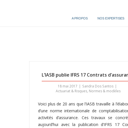
Skip
to
content
A PROPOS
NOS EXPERTISES
L’IASB publie IFRS 17 Contrats d’assura
18 mai 2017
Sandra Dos Santos
Actuariat & Risques
,
Normes & modèles
Voici plus de 20 ans que l’IASB travaille à l’élabo
d’une norme internationale de comptabilisati
activités d’assurance. Ces travaux se concré
aujourd’hui avec la publication d’IFRS 17 Co