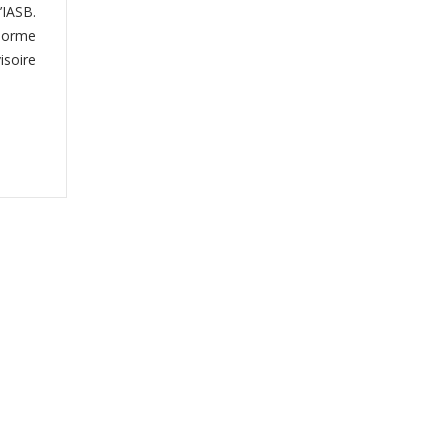
’IASB.
 norme
isoire