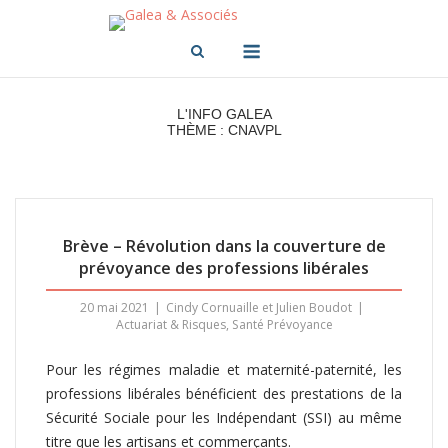
Skip
to
Menu
content
L'INFO GALEA
THÈME : CNAVPL
Brève – Révolution dans la couverture de
prévoyance des professions libérales
20 mai 2021
Cindy Cornuaille et Julien Boudot
Actuariat & Risques
,
Santé Prévoyance
Pour les régimes maladie et maternité-paternité, les
professions libérales bénéficient des prestations de la
Sécurité Sociale pour les Indépendant (SSI) au même
titre que les artisans et commerçants.