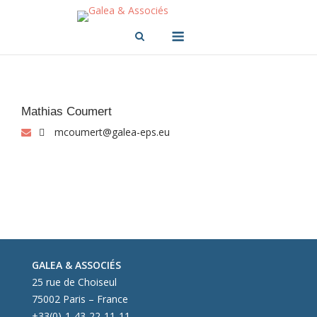
Skip
to
Menu
content
Mathias Coumert
mcoumert@galea-eps.eu
GALEA & ASSOCIÉS
25 rue de Choiseul
75002 Paris – France
+33(0)-1-43-22-11-11