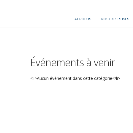
Skip
to
content
A PROPOS
NOS EXPERTISES
Événements à venir
<li>Aucun événement dans cette catégorie</li>