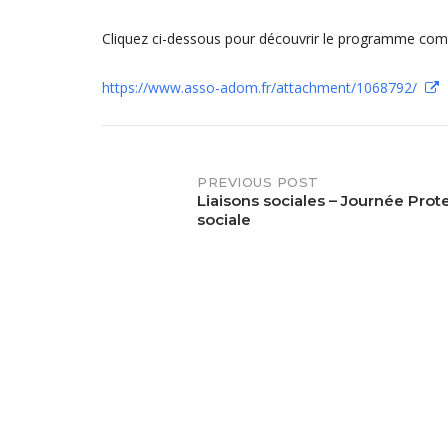
Cliquez ci-dessous pour découvrir le programme comp
https://www.asso-adom.fr/attachment/1068792/
PREVIOUS POST
Post
Liaisons sociales – Journée Prot
sociale
navigation