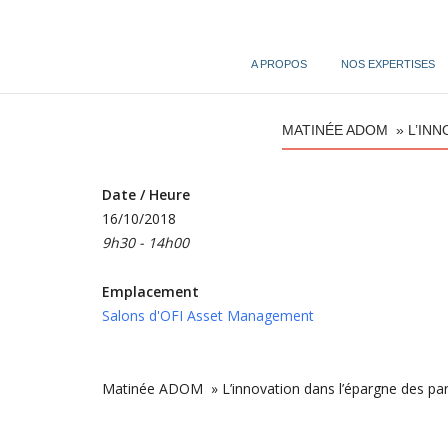
Skip
to
content
A PROPOS
NOS EXPERTISES
MATINÉE ADOM » L’INN
Date / Heure
16/10/2018
9h30 - 14h00
Emplacement
Salons d'OFI Asset Management
Matinée ADOM » L’innovation dans l’épargne des parti