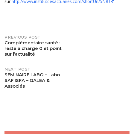
sur
http://www.institutdesactuaires.com/shortUrl/5NR
PREVIOUS POST
Post
Complémentaire santé :
reste à charge 0 et point
navigation
sur l’actualité
NEXT POST
SEMINAIRE LABO – Labo
SAF ISFA – GALEA &
Associés