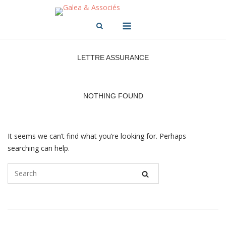
Skip
to
Menu
content
LETTRE ASSURANCE
NOTHING FOUND
It seems we can’t find what you’re looking for. Perhaps
searching can help.