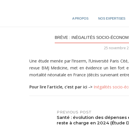
Skip
to
content
A PROPOS
NOS EXPERTISES
BRÈVE : INÉGALITÉS SOCIO-ÉCONOM
25 novembre 2
Une étude menée par l’Inserm, l’Université Paris Cité,
revue BMJ Medicine, met en évidence un lien fort en
mortalité néonatale en France (décès survenant entre l
Pour lire l’article, c’est par ici ->
Inégalités socio-é
PREVIOUS POST
Post
Santé : évolution des dépenses 
reste à charge en 2024 (Étude 