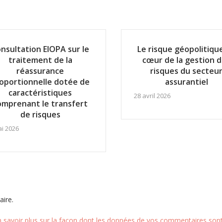
nsultation EIOPA sur le
Le risque géopolitiqu
traitement de la
cœur de la gestion 
réassurance
risques du secteu
oportionnelle dotée de
assurantiel
caractéristiques
28 avril 2026
omprenant le transfert
de risques
ai 2026
ire.
n savoir plus sur la façon dont les données de vos commentaires sont