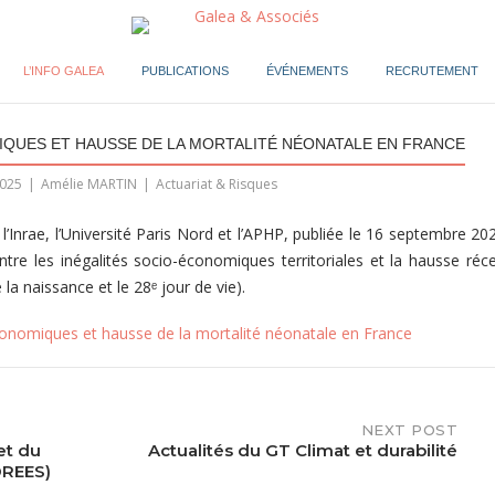
L’INFO GALEA
PUBLICATIONS
ÉVÉNEMENTS
RECRUTEMENT
IQUES ET HAUSSE DE LA MORTALITÉ NÉONATALE EN FRANCE
025
Amélie MARTIN
Actuariat & Risques
 l’Inrae, l’Université Paris Nord et l’APHP, publiée le 16 septembre 20
tre les inégalités socio-économiques territoriales et la hausse réc
a naissance et le 28ᵉ jour de vie).
conomiques et hausse de la mortalité néonatale en France
NEXT POST
et du
Actualités du GT Climat et durabilité
DREES)