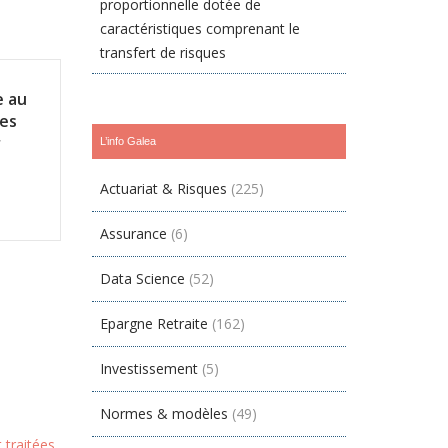
proportionnelle dotée de
caractéristiques comprenant le
transfert de risques
e au
des
r
L’info Galea
Actuariat & Risques
(225)
Assurance
(6)
Data Science
(52)
Epargne Retraite
(162)
Investissement
(5)
Normes & modèles
(49)
 traitées