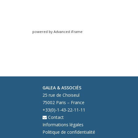
powered by Advanced iFrame
GALEA & ASSOCIÉS
25 rue de Choiseul
75002 Paris – France
+33(0)-1-43-22-11-11
Contact
Informations légales
Politique de confidentialité